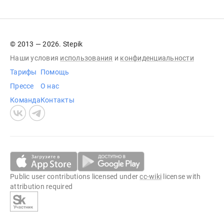
© 2013 — 2026. Stepik
Наши условия
использования
и
конфиденциальности
Тарифы
Помощь
Прессе
О нас
Команда
Контакты
Public user contributions licensed under
cc-wiki
license with
attribution required