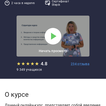
Сертификат
2 часа в неделю
Stepik
Начать просмотр
★
★
★
★
★
★
4.8
234 отзыва
9 349 учащихся
О курсе
Данный онлайн-курс представляет собой введение