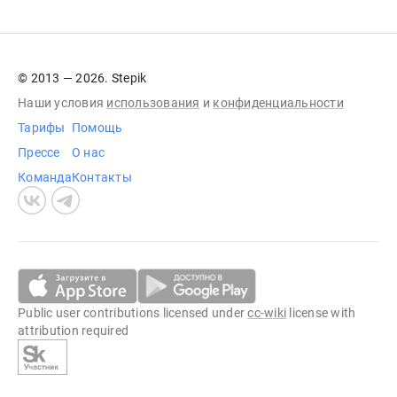
© 2013 — 2026. Stepik
Наши условия
использования
и
конфиденциальности
Тарифы
Помощь
Прессе
О нас
Команда
Контакты
Public user contributions licensed under
cc-wiki
license with
attribution required