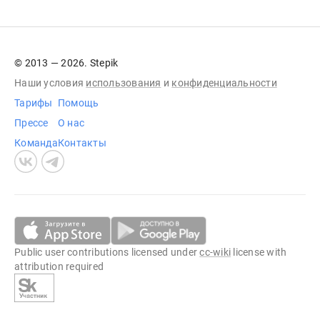
© 2013 — 2026. Stepik
Наши условия
использования
и
конфиденциальности
Тарифы
Помощь
Прессе
О нас
Команда
Контакты
Public user contributions licensed under
cc-wiki
license with
attribution required