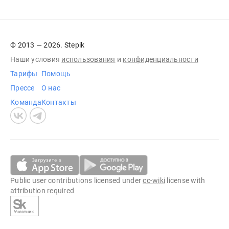
© 2013 — 2026. Stepik
Наши условия
использования
и
конфиденциальности
Тарифы
Помощь
Прессе
О нас
Команда
Контакты
Public user contributions licensed under
cc-wiki
license with
attribution required