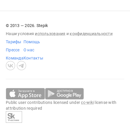
© 2013 — 2026. Stepik
Наши условия
использования
и
конфиденциальности
Тарифы
Помощь
Прессе
О нас
Команда
Контакты
Public user contributions licensed under
cc-wiki
license with
attribution required