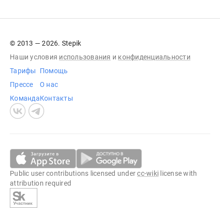
© 2013 — 2026. Stepik
Наши условия
использования
и
конфиденциальности
Тарифы
Помощь
Прессе
О нас
Команда
Контакты
Public user contributions licensed under
cc-wiki
license with
attribution required