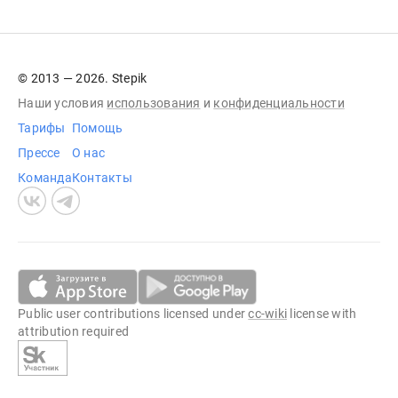
© 2013 — 2026. Stepik
Наши условия
использования
и
конфиденциальности
Тарифы
Помощь
Прессе
О нас
Команда
Контакты
Public user contributions licensed under
cc-wiki
license with
attribution required