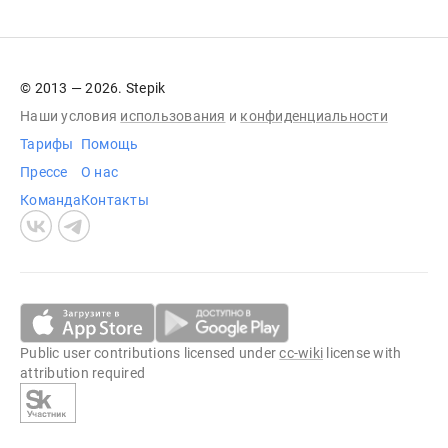
© 2013 — 2026. Stepik
Наши условия
использования
и
конфиденциальности
Тарифы
Помощь
Прессе
О нас
Команда
Контакты
Public user contributions licensed under
cc-wiki
license with
attribution required