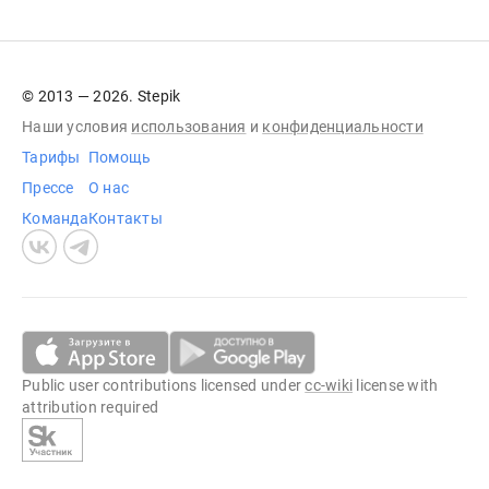
© 2013 — 2026. Stepik
Наши условия
использования
и
конфиденциальности
Тарифы
Помощь
Прессе
О нас
Команда
Контакты
Public user contributions licensed under
cc-wiki
license with
attribution required