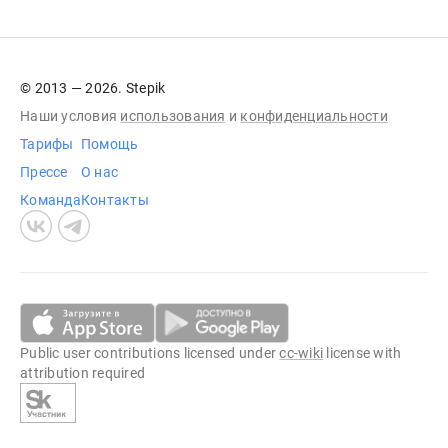
© 2013 — 2026. Stepik
Наши условия
использования
и
конфиденциальности
Тарифы
Помощь
Прессе
О нас
Команда
Контакты
Public user contributions licensed under
cc-wiki
license with
attribution required