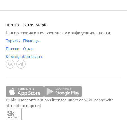
© 2013 — 2026. Stepik
Наши условия
использования
и
конфиденциальности
Тарифы
Помощь
Прессе
О нас
Команда
Контакты
Public user contributions licensed under
cc-wiki
license with
attribution required