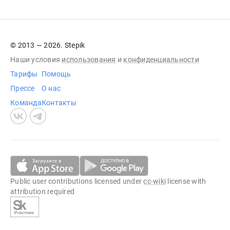
© 2013 — 2026. Stepik
Наши условия
использования
и
конфиденциальности
Тарифы
Помощь
Прессе
О нас
Команда
Контакты
Public user contributions licensed under
cc-wiki
license with
attribution required