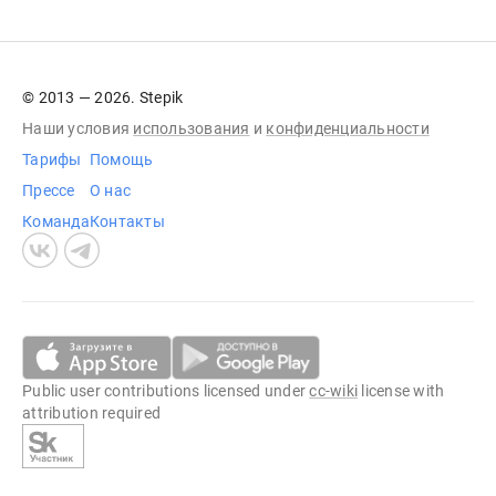
© 2013 — 2026. Stepik
Наши условия
использования
и
конфиденциальности
Тарифы
Помощь
Прессе
О нас
Команда
Контакты
Public user contributions licensed under
cc-wiki
license with
attribution required