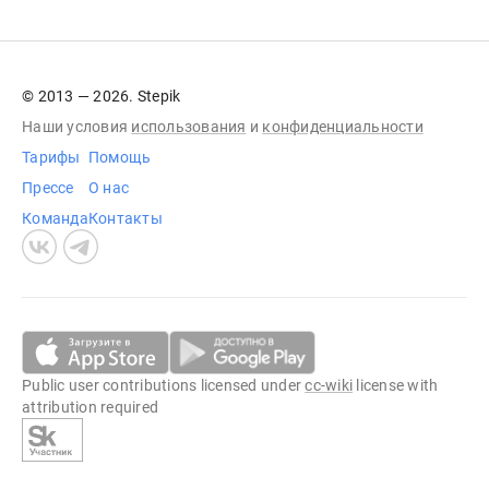
© 2013 — 2026. Stepik
Наши условия
использования
и
конфиденциальности
Тарифы
Помощь
Прессе
О нас
Команда
Контакты
Public user contributions licensed under
cc-wiki
license with
attribution required