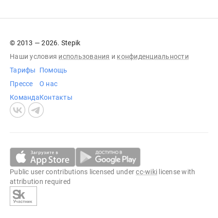
© 2013 — 2026. Stepik
Наши условия
использования
и
конфиденциальности
Тарифы
Помощь
Прессе
О нас
Команда
Контакты
Public user contributions licensed under
cc-wiki
license with
attribution required