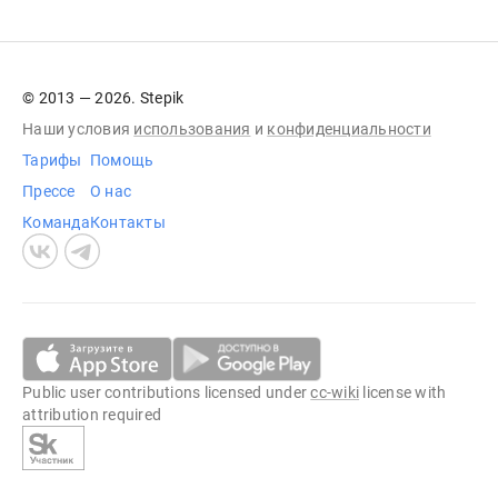
© 2013 — 2026. Stepik
Наши условия
использования
и
конфиденциальности
Тарифы
Помощь
Прессе
О нас
Команда
Контакты
Public user contributions licensed under
cc-wiki
license with
attribution required