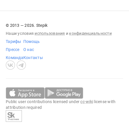
© 2013 — 2026. Stepik
Наши условия
использования
и
конфиденциальности
Тарифы
Помощь
Прессе
О нас
Команда
Контакты
Public user contributions licensed under
cc-wiki
license with
attribution required