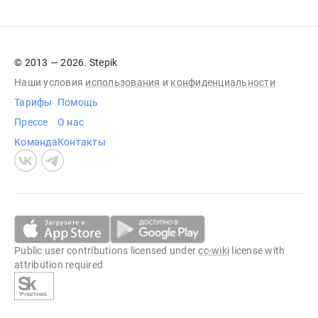
© 2013 — 2026. Stepik
Наши условия
использования
и
конфиденциальности
Тарифы
Помощь
Прессе
О нас
Команда
Контакты
Public user contributions licensed under
cc-wiki
license with
attribution required