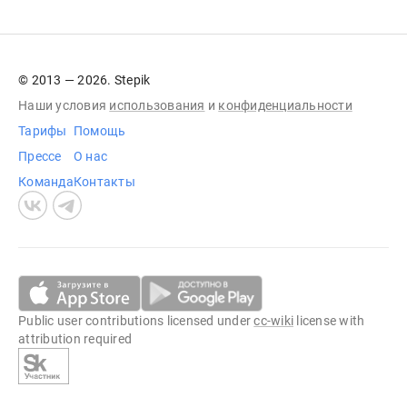
© 2013 — 2026. Stepik
Наши условия
использования
и
конфиденциальности
Тарифы
Помощь
Прессе
О нас
Команда
Контакты
Public user contributions licensed under
cc-wiki
license with
attribution required