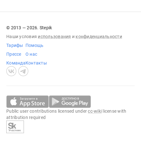
© 2013 — 2026. Stepik
Наши условия
использования
и
конфиденциальности
Тарифы
Помощь
Прессе
О нас
Команда
Контакты
Public user contributions licensed under
cc-wiki
license with
attribution required