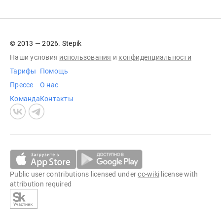
© 2013 — 2026. Stepik
Наши условия
использования
и
конфиденциальности
Тарифы
Помощь
Прессе
О нас
Команда
Контакты
Public user contributions licensed under
cc-wiki
license with
attribution required