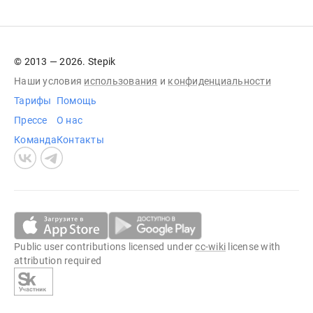
© 2013 — 2026. Stepik
Наши условия
использования
и
конфиденциальности
Тарифы
Помощь
Прессе
О нас
Команда
Контакты
Public user contributions licensed under
cc-wiki
license with
attribution required