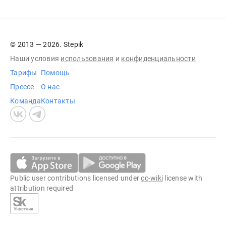
© 2013 — 2026. Stepik
Наши условия
использования
и
конфиденциальности
Тарифы
Помощь
Прессе
О нас
Команда
Контакты
Public user contributions licensed under
cc-wiki
license with
attribution required