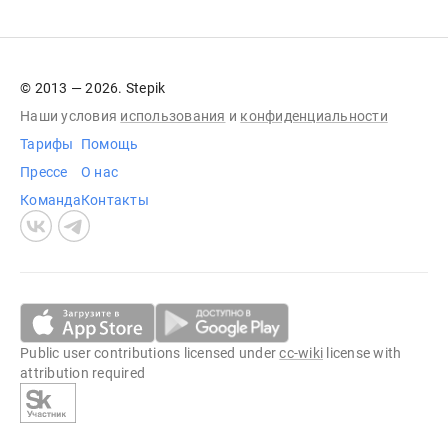
© 2013 — 2026. Stepik
Наши условия
использования
и
конфиденциальности
Тарифы
Помощь
Прессе
О нас
Команда
Контакты
Public user contributions licensed under
cc-wiki
license with
attribution required