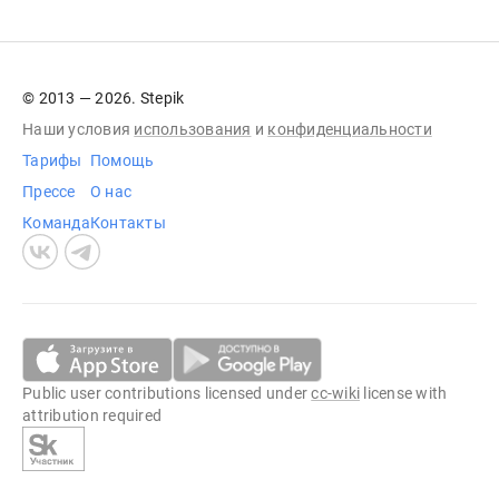
© 2013 — 2026. Stepik
Наши условия
использования
и
конфиденциальности
Тарифы
Помощь
Прессе
О нас
Команда
Контакты
Public user contributions licensed under
cc-wiki
license with
attribution required