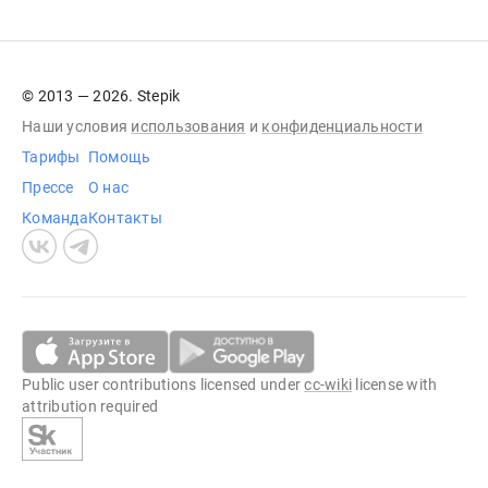
© 2013 — 2026. Stepik
Наши условия
использования
и
конфиденциальности
Тарифы
Помощь
Прессе
О нас
Команда
Контакты
Public user contributions licensed under
cc-wiki
license with
attribution required