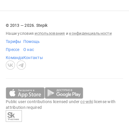
© 2013 — 2026. Stepik
Наши условия
использования
и
конфиденциальности
Тарифы
Помощь
Прессе
О нас
Команда
Контакты
Public user contributions licensed under
cc-wiki
license with
attribution required