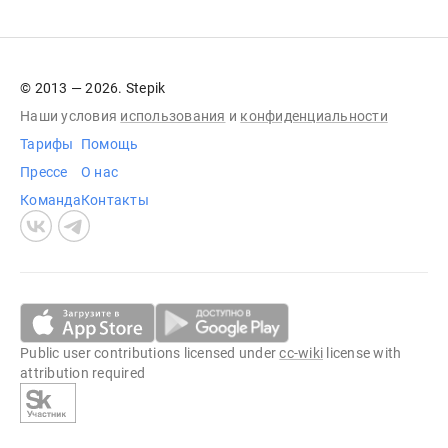
© 2013 — 2026. Stepik
Наши условия
использования
и
конфиденциальности
Тарифы
Помощь
Прессе
О нас
Команда
Контакты
Public user contributions licensed under
cc-wiki
license with
attribution required