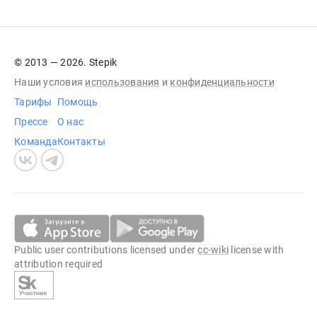
© 2013 — 2026. Stepik
Наши условия
использования
и
конфиденциальности
Тарифы
Помощь
Прессе
О нас
Команда
Контакты
Public user contributions licensed under
cc-wiki
license with
attribution required