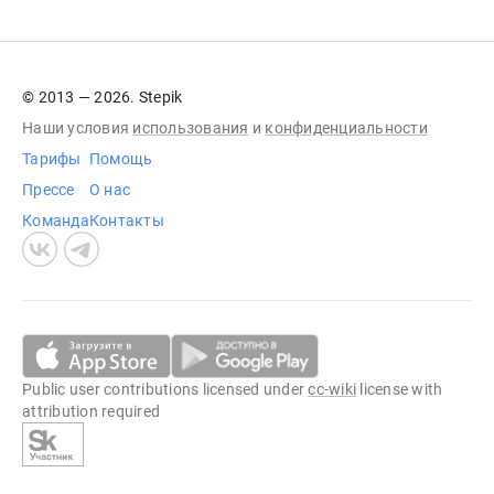
© 2013 — 2026. Stepik
Наши условия
использования
и
конфиденциальности
Тарифы
Помощь
Прессе
О нас
Команда
Контакты
Public user contributions licensed under
cc-wiki
license with
attribution required