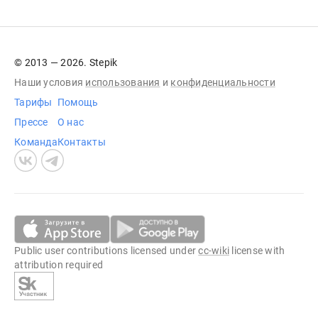
© 2013 — 2026. Stepik
Наши условия
использования
и
конфиденциальности
Тарифы
Помощь
Прессе
О нас
Команда
Контакты
Public user contributions licensed under
cc-wiki
license with
attribution required