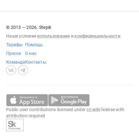
© 2013 — 2026. Stepik
Наши условия
использования
и
конфиденциальности
Тарифы
Помощь
Прессе
О нас
Команда
Контакты
Public user contributions licensed under
cc-wiki
license with
attribution required