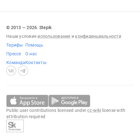
© 2013 — 2026. Stepik
Наши условия
использования
и
конфиденциальности
Тарифы
Помощь
Прессе
О нас
Команда
Контакты
Public user contributions licensed under
cc-wiki
license with
attribution required