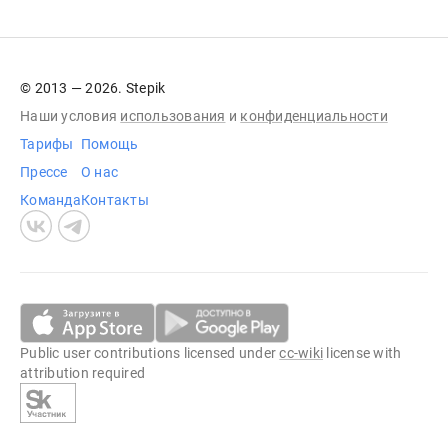
© 2013 — 2026. Stepik
Наши условия
использования
и
конфиденциальности
Тарифы
Помощь
Прессе
О нас
Команда
Контакты
Public user contributions licensed under
cc-wiki
license with
attribution required