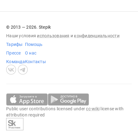
© 2013 — 2026. Stepik
Наши условия
использования
и
конфиденциальности
Тарифы
Помощь
Прессе
О нас
Команда
Контакты
Public user contributions licensed under
cc-wiki
license with
attribution required