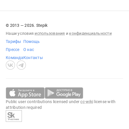
© 2013 — 2026. Stepik
Наши условия
использования
и
конфиденциальности
Тарифы
Помощь
Прессе
О нас
Команда
Контакты
Public user contributions licensed under
cc-wiki
license with
attribution required