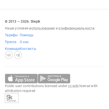
© 2013 — 2026. Stepik
Наши условия
использования
и
конфиденциальности
Тарифы
Помощь
Прессе
О нас
Команда
Контакты
Public user contributions licensed under
cc-wiki
license with
attribution required