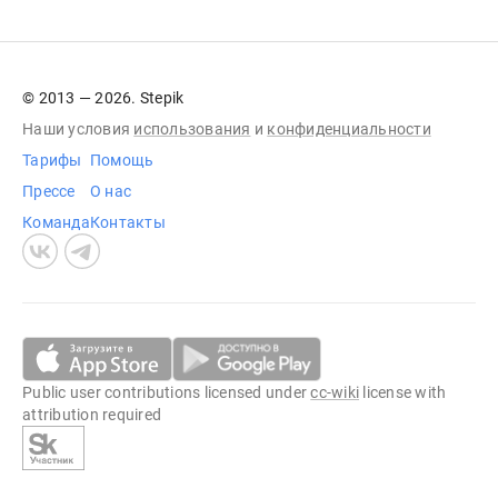
© 2013 — 2026. Stepik
Наши условия
использования
и
конфиденциальности
Тарифы
Помощь
Прессе
О нас
Команда
Контакты
Public user contributions licensed under
cc-wiki
license with
attribution required