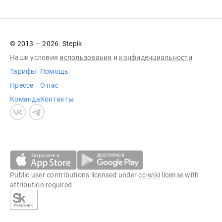
© 2013 — 2026. Stepik
Наши условия
использования
и
конфиденциальности
Тарифы
Помощь
Прессе
О нас
Команда
Контакты
Public user contributions licensed under
cc-wiki
license with
attribution required