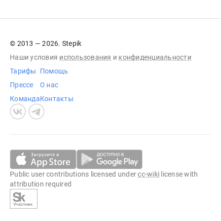
© 2013 — 2026. Stepik
Наши условия
использования
и
конфиденциальности
Тарифы
Помощь
Прессе
О нас
Команда
Контакты
Public user contributions licensed under
cc-wiki
license with
attribution required