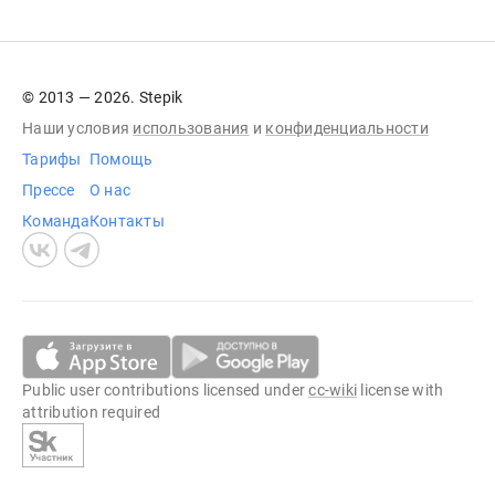
© 2013 — 2026. Stepik
Наши условия
использования
и
конфиденциальности
Тарифы
Помощь
Прессе
О нас
Команда
Контакты
Public user contributions licensed under
cc-wiki
license with
attribution required