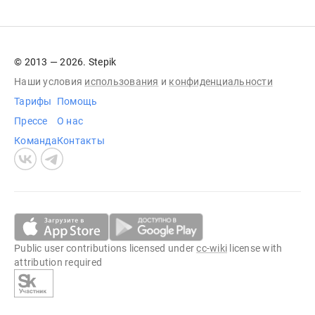
© 2013 — 2026. Stepik
Наши условия
использования
и
конфиденциальности
Тарифы
Помощь
Прессе
О нас
Команда
Контакты
Public user contributions licensed under
cc-wiki
license with
attribution required