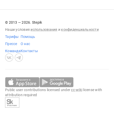
© 2013 — 2026. Stepik
Наши условия
использования
и
конфиденциальности
Тарифы
Помощь
Прессе
О нас
Команда
Контакты
Public user contributions licensed under
cc-wiki
license with
attribution required