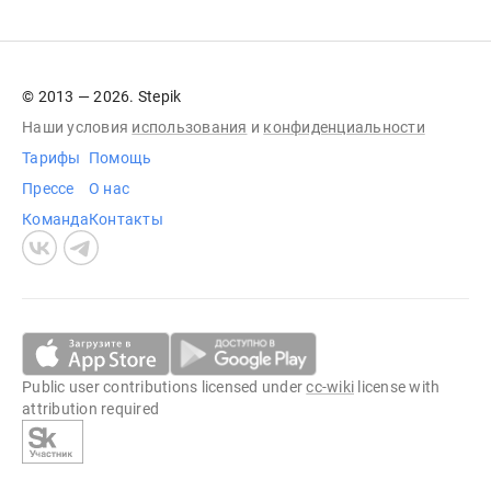
© 2013 — 2026. Stepik
Наши условия
использования
и
конфиденциальности
Тарифы
Помощь
Прессе
О нас
Команда
Контакты
Public user contributions licensed under
cc-wiki
license with
attribution required