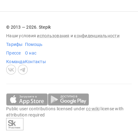
© 2013 — 2026. Stepik
Наши условия
использования
и
конфиденциальности
Тарифы
Помощь
Прессе
О нас
Команда
Контакты
Public user contributions licensed under
cc-wiki
license with
attribution required