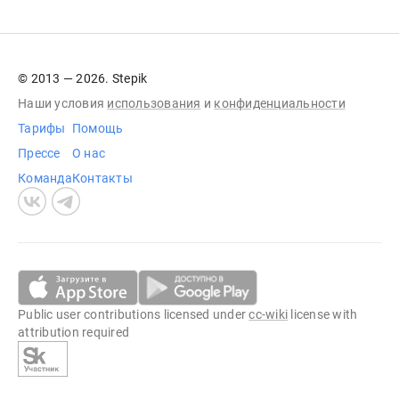
© 2013 — 2026. Stepik
Наши условия
использования
и
конфиденциальности
Тарифы
Помощь
Прессе
О нас
Команда
Контакты
Public user contributions licensed under
cc-wiki
license with
attribution required