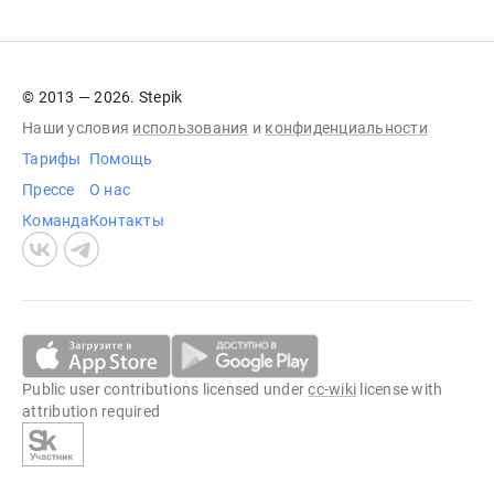
© 2013 — 2026. Stepik
Наши условия
использования
и
конфиденциальности
Тарифы
Помощь
Прессе
О нас
Команда
Контакты
Public user contributions licensed under
cc-wiki
license with
attribution required