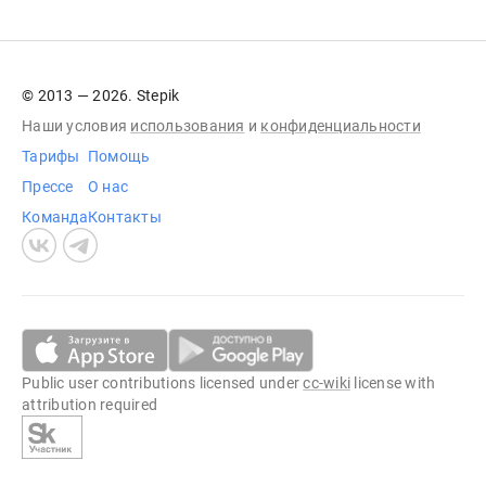
© 2013 — 2026. Stepik
Наши условия
использования
и
конфиденциальности
Тарифы
Помощь
Прессе
О нас
Команда
Контакты
Public user contributions licensed under
cc-wiki
license with
attribution required