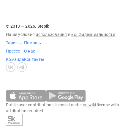
© 2013 — 2026. Stepik
Наши условия
использования
и
конфиденциальности
Тарифы
Помощь
Прессе
О нас
Команда
Контакты
Public user contributions licensed under
cc-wiki
license with
attribution required